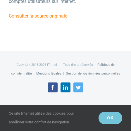
comptes utilisateurs sur Internet.
Consulter la source originale
Copyright 2018-
2026 IT-med | Tous droits réservés |
Politique de
confidentialité
|
Mentions légales
|
Gestion de vos données personnelles
Facebook
LinkedIn
Twitter
Ce site Internet utilise des cookies pour
OK
améliorer votre confort de navigation.