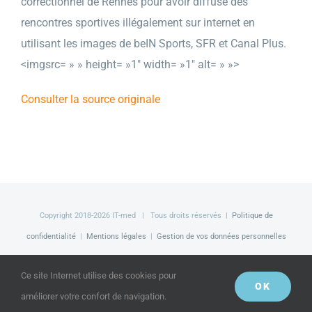
correctionnel de Rennes pour avoir diffusé des
rencontres sportives illégalement sur internet en
utilisant les images de beIN Sports, SFR et Canal Plus.
<imgsrc= » » height= »1″ width= »1″ alt= » »>
Consulter la source originale
Copyright 2018-
2026 IT-med | Tous droits réservés |
Politique de
confidentialité
|
Mentions légales
|
Gestion de vos données personnelles
Facebook
LinkedIn
Twitter
Ce site Internet utilise des cookies pour
OK
améliorer votre confort de navigation.