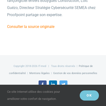
rançongiciel envers Bouygues Construction, Loïc
Guézo, Directeur Stratégie Cybersécurité SEMEA chez
Proofpoint partage son expertise.
Consulter la source originale
Copyright 2018-
2026 IT-med | Tous droits réservés |
Politique de
confidentialité
|
Mentions légales
|
Gestion de vos données personnelles
Facebook
LinkedIn
Twitter
Ce site Internet utilise des cookies pour
OK
améliorer votre confort de navigation.