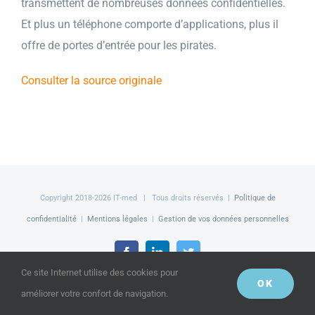
transmettent de nombreuses données confidentielles.
Et plus un téléphone comporte d’applications, plus il
offre de portes d’entrée pour les pirates.
Consulter la source originale
Copyright 2018-
2026 IT-med | Tous droits réservés |
Politique de
confidentialité
|
Mentions légales
|
Gestion de vos données personnelles
Facebook
LinkedIn
Twitter
Ce site Internet utilise des cookies pour
OK
améliorer votre confort de navigation.