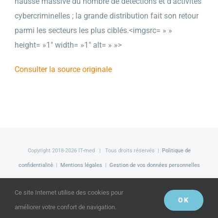
hausse massive du nombre de détections et d’activités
cybercriminelles ; la grande distribution fait son retour
parmi les secteurs les plus ciblés.<imgsrc= » »
height= »1″ width= »1″ alt= » »>
Consulter la source originale
Copyright 2018-
2026 IT-med | Tous droits réservés |
Politique de
confidentialité
|
Mentions légales
|
Gestion de vos données personnelles
Facebook
LinkedIn
Twitter
Ce site Internet utilise des cookies pour
OK
améliorer votre confort de navigation.