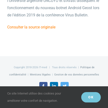
l’Université argentine UNCUYO et d’Avast dissèquent le
fonctionnement du nouveau botnet Android Geost lors
de l’édition 2019 de la conférence Virus Bulletin.
Consulter la source originale
Copyright 2018-
2026 IT-med | Tous droits réservés |
Politique de
confidentialité
|
Mentions légales
|
Gestion de vos données personnelles
Facebook
LinkedIn
Twitter
Ce site Internet utilise des cookies pour
OK
améliorer votre confort de navigation.