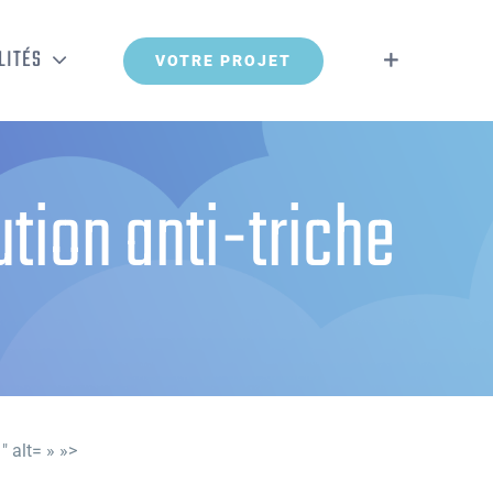
LITÉS
VOTRE PROJET
ution anti-triche
″ alt= » »>