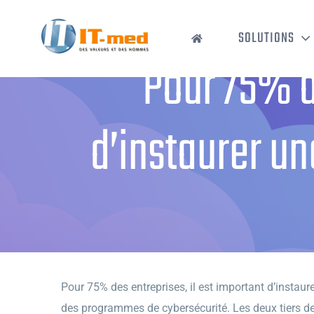
Passer
au
SOLUTIONS
contenu
Pour 75% d
d’instaurer un
Accueil
›
Pour 75% de
Pour 75% des entreprises, il est important d’instaur
des programmes de cybersécurité. Les deux tiers des 