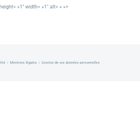
height= »1″ width= »1″ alt= » »>
lité
|
Mentions légales
|
Gestion de vos données personnelles