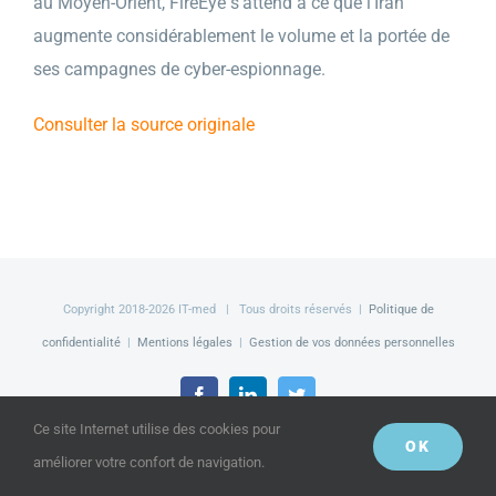
au Moyen-Orient, FireEye s’attend à ce que l’Iran
augmente considérablement le volume et la portée de
ses campagnes de cyber-espionnage.
Consulter la source originale
Copyright 2018-
2026 IT-med | Tous droits réservés |
Politique de
confidentialité
|
Mentions légales
|
Gestion de vos données personnelles
Facebook
LinkedIn
Twitter
Ce site Internet utilise des cookies pour
OK
améliorer votre confort de navigation.