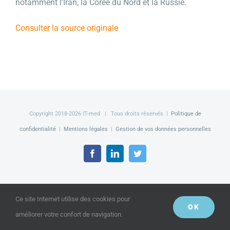
notamment l’Iran, la Corée du Nord et la Russie.
Consulter la source originale
Copyright 2018-
2026 IT-med | Tous droits réservés |
Politique de
confidentialité
|
Mentions légales
|
Gestion de vos données personnelles
Facebook
LinkedIn
Twitter
Ce site Internet utilise des cookies pour
OK
améliorer votre confort de navigation.