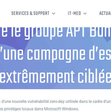
SERVICES & SUPPORT
IT-MED
ACTUA
fie le groupe APT B
 d’une campagne d’e
extrêmement ciblé
ifie le groupe APT Buhtrap comme l’auteur d’une campagne d’espionnag
n d’une nouvelle vulnérabilité zero-day utilisée dans le cadre d’un
 des privilèges locaux dans Microsoft Windows.