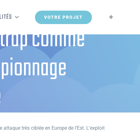
LITÉS
VOTRE PROJET
uhtrap comme
spionnage
e
e extrêmement ciblée
e attaque très ciblée en Europe de l’Est. L’exploit