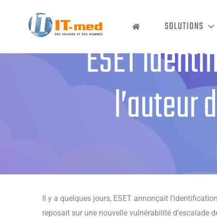
Passer
au
SOLUTIONS
contenu
ESET identi
l’auteur
Accueil
›
ESET ident
Il y a quelques jours, ESET annonçait l’identificatio
reposait sur une nouvelle vulnérabilité d’escalade