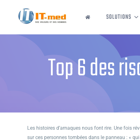
Passer
au
SOLUTIONS
contenu
Top 6 des ri
Les histoires d’arnaques nous font rire. Une fois rév
sur ces personnes tombées dans le panneau : « qui p