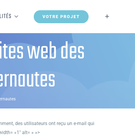
LITÉS
VOTRE PROJET
sites web des
ernautes
ternautes
ment, des utilisateurs ont reçu un e-mail qui
idth= »1″ alt= » »>