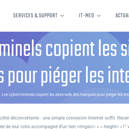
SERVICES & SUPPORT
IT-MED
ACTUA
minels copient les 
 pour piéger les int
›
Les cybercriminels copient les sites web des marques pour piéger les in
lité déconcertante : une simple connexion Internet suffit. Récem
vée de leur colis accompagné d’un lien.<imgsrc= » » height= »1″ w