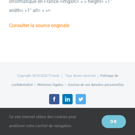
informatique en France.<imgsrc= » » height= »1″
width= »1″ alt= » »>
Consulter la source originale
Copyright 2018-
2026 IT-med | Tous droits réservés |
Politique de
confidentialité
|
Mentions légales
|
Gestion de vos données personnelles
Facebook
LinkedIn
Twitter
Ce site Internet utilise des cookies pour
OK
améliorer votre confort de navigation.