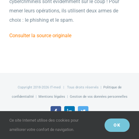
cybercriminels sont évidemment sur le coup ! Pour
mener leurs opérations, ils utilisent deux armes de
choix : le phishing et le spam.
Consulter la source originale
Copyright 2018-
2026 IT-med | Tous droits réservés |
Politique de
confidentialité
|
Mentions légales
|
Gestion de vos données personnelles
Facebook
LinkedIn
Twitter
Ce site Internet utilise des cookies pour
OK
améliorer votre confort de navigation.