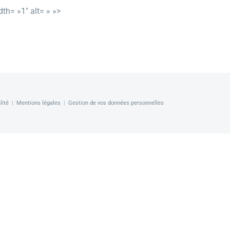
th= »1″ alt= » »>
lité
|
Mentions légales
|
Gestion de vos données personnelles