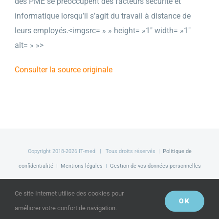
des PME se préoccupent des facteurs sécurité et
informatique lorsqu’il s’agit du travail à distance de
leurs employés.<imgsrc= » » height= »1″ width= »1″
alt= » »>
Consulter la source originale
Copyright 2018-
2026 IT-med | Tous droits réservés |
Politique de
confidentialité
|
Mentions légales
|
Gestion de vos données personnelles
Facebook
LinkedIn
Twitter
Ce site Internet utilise des cookies pour
OK
améliorer votre confort de navigation.