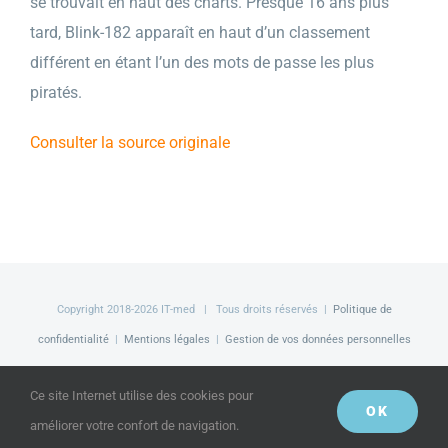
se trouvait en haut des charts. Presque 16 ans plus
tard, Blink-182 apparaît en haut d’un classement
différent en étant l’un des mots de passe les plus
piratés.
Consulter la source originale
Copyright 2018-
2026 IT-med | Tous droits réservés |
Politique de
confidentialité
|
Mentions légales
|
Gestion de vos données personnelles
Facebook
LinkedIn
Twitter
Ce site Internet utilise des cookies pour
OK
améliorer votre confort de navigation.