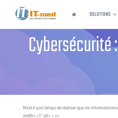
Passer
au
SOLUTIONS
contenu
Cybersécurité :
N’est-il pas temps de réaliser que les informaticie
width= »1″ alt= » »>