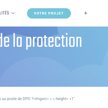
LITÉS
VOTRE PROJET
de la protection
tés au poste de DPO ?<imgsrc= » » height= »1″