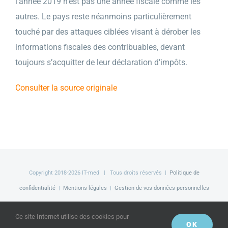
l’année 2019 n’est pas une année fiscale comme les
autres. Le pays reste néanmoins particulièrement
touché par des attaques ciblées visant à dérober les
informations fiscales des contribuables, devant
toujours s’acquitter de leur déclaration d’impôts.
Consulter la source originale
Copyright 2018-
2026 IT-med | Tous droits réservés |
Politique de
confidentialité
|
Mentions légales
|
Gestion de vos données personnelles
Facebook
LinkedIn
Twitter
Ce site Internet utilise des cookies pour
OK