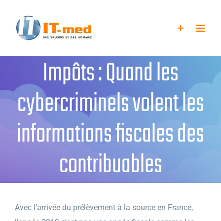
Passer
au
contenu
Impôts : Quand les
cybercriminels volent les
informations fiscales des
contribuables
Avec l’arrivée du prélèvement à la source en France,