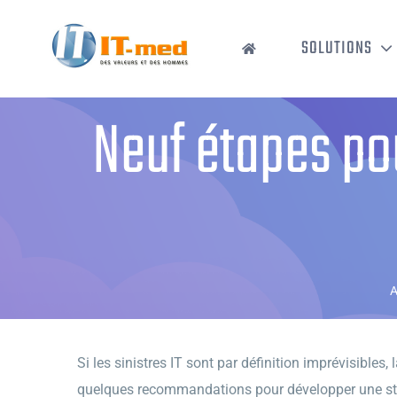
Passer
au
SOLUTIONS
contenu
Neuf étapes pou
A
Si les sinistres IT sont par définition imprévisibles, 
quelques recommandations pour développer une strat