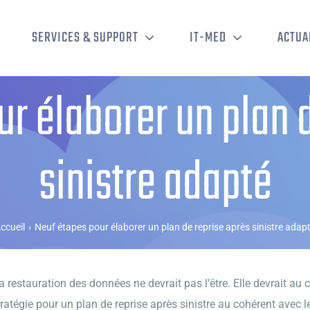
SERVICES & SUPPORT
IT-MED
ACTUA
r élaborer un plan 
sinistre adapté
ccueil
›
Neuf étapes pour élaborer un plan de reprise après sinistre adap
la restauration des données ne devrait pas l’être. Elle devrait au co
égie pour un plan de reprise après sinistre au cohérent avec le