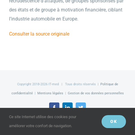
recrudescence d’attaques, de groupes sponsorisés par
des états et de groupe à motivation financière, ciblant
l’industrie automobile en Europe.
Consulter la source originale
Copyright 2018-
2026 IT-med | Tous droits réservés |
Politique de
confidentialité
|
Mentions légales
|
Gestion de vos données personnelles
Facebook
LinkedIn
Twitter
Ce site Internet utilise des cookies pour
OK
améliorer votre confort de navigation.