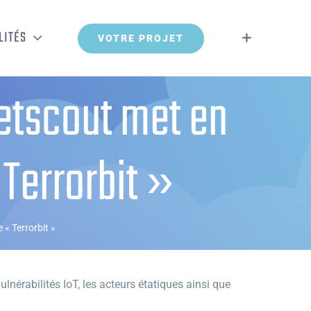
LITÉS
VOTRE PROJET
Netscout met en
 Terrorbit »
 « Terrorbit »
nérabilités IoT, les acteurs étatiques ainsi que