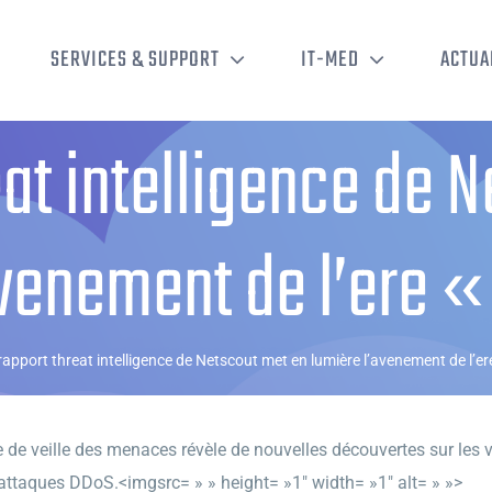
SERVICES & SUPPORT
IT-MED
ACTUA
eat intelligence de 
venement de l’ere «
rapport threat intelligence de Netscout met en lumière l’avenement de l’ere
e veille des menaces révèle de nouvelles découvertes sur les vul
 attaques DDoS.<imgsrc= » » height= »1″ width= »1″ alt= » »>