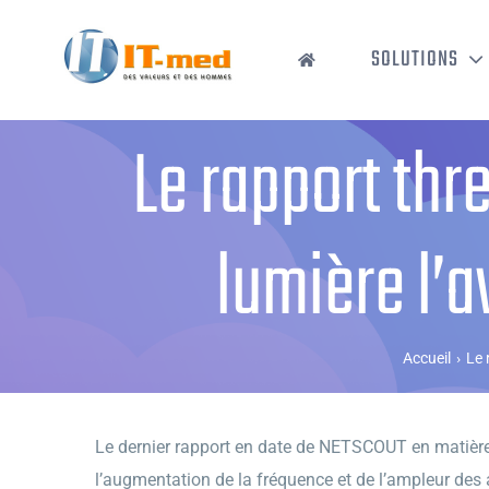
Passer
au
SOLUTIONS
contenu
Le rapport thr
lumière l’a
Accueil
›
Le 
Le dernier rapport en date de NETSCOUT en matière d
l’augmentation de la fréquence et de l’ampleur des