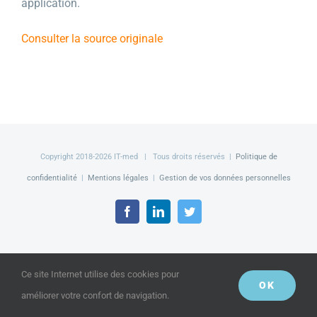
application.
Consulter la source originale
Copyright 2018-
2026 IT-med | Tous droits réservés |
Politique de
confidentialité
|
Mentions légales
|
Gestion de vos données personnelles
Facebook
LinkedIn
Twitter
Ce site Internet utilise des cookies pour
OK
améliorer votre confort de navigation.