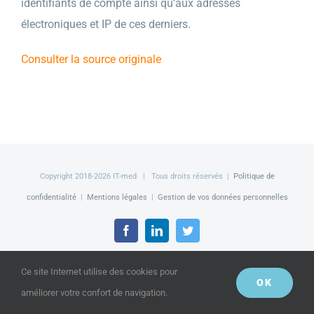
identifiants de compte ainsi qu’aux adresses
électroniques et IP de ces derniers.
Consulter la source originale
Copyright 2018-
2026 IT-med | Tous droits réservés |
Politique de
confidentialité
|
Mentions légales
|
Gestion de vos données personnelles
Facebook
LinkedIn
Twitter
Ce site Internet utilise des cookies pour
OK
améliorer votre confort de navigation.