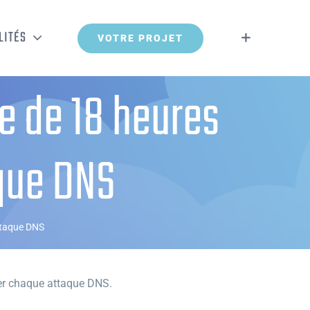
LITÉS
VOTRE PROJET
e de 18 heures
que DNS
ttaque DNS
uer chaque attaque DNS.