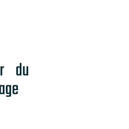
r du
rage